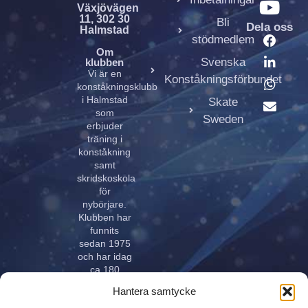
Växjövägen
11, 302 30
Bli
Dela oss
Halmstad
stödmedlem
Om
Svenska
klubben
Vi är en
Konståkningsförbundet
konståkningsklubb
i Halmstad
Skate
som
Sweden
erbjuder
träning i
konståkning
samt
skridskoskola
för
nybörjare.
Klubben har
funnits
sedan 1975
och har idag
ca 180
aktiva åkare
Hantera samtycke
i alla åldrar.