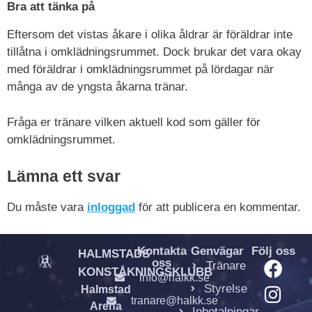
Bra att tänka på
Eftersom det vistas åkare i olika åldrar är föräldrar inte
tillåtna i omklädningsrummet. Dock brukar det vara okay
med föräldrar i omklädningsrummet på lördagar när
många av de yngsta åkarna tränar.
Fråga er tränare vilken aktuell kod som gäller för
omklädningsrummet.
Lämna ett svar
Du måste vara
inloggad
för att publicera en kommentar.
Kontakta
Genvägar
Följ oss
HALMSTADS
oss
Tränare
KONSTÅKNINGSKLUBB
info@halkk.se
Styrelse
Halmstad
tranare@halkk.se
Arena
Inbetalningar