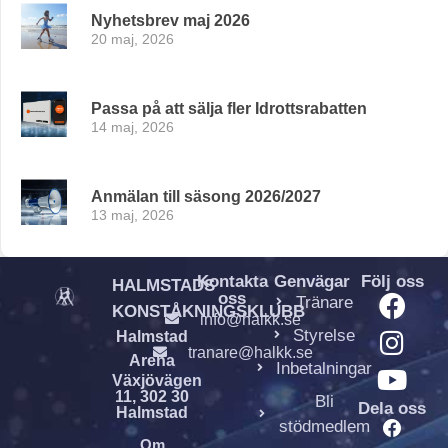
Nyhetsbrev maj 2026
20 maj, 2026
Passa på att sälja fler Idrottsrabatten
14 maj, 2026
Anmälan till säsong 2026/2027
13 maj, 2026
Kontakta
Genvägar
Följ oss
HALMSTADS
oss
Tränare
KONSTÅKNINGSKLUBB
info@halkk.se
Styrelse
Halmstad
tranare@halkk.se
Arena
Inbetalningar
Växjövägen
11, 302 30
Bli
Dela oss
Halmstad
stödmedlem
Om