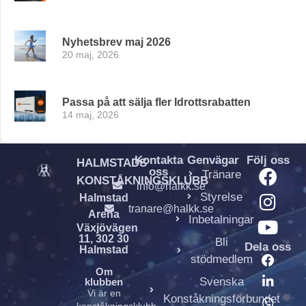
Nyhetsbrev maj 2026
20 maj, 2026
Passa på att sälja fler Idrottsrabatten
14 maj, 2026
Kontakta
Genvägar
Följ oss
HALMSTADS
oss
Tränare
KONSTÅKNINGSKLUBB
info@halkk.se
Styrelse
Halmstad
tranare@halkk.se
Arena
Inbetalningar
Växjövägen
11, 302 30
Bli
Dela oss
Halmstad
stödmedlem
Om
Svenska
klubben
Vi är en
Konståkningsförbundet