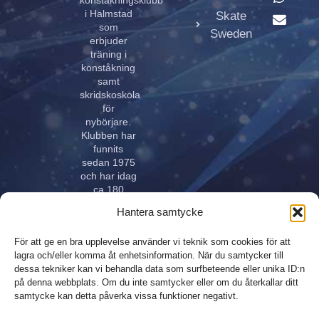
konståkningsklubb
i Halmstad
Skate
som
Sweden
erbjuder
träning i
konståkning
samt
skridskoskola
för
nybörjare.
Klubben har
funnits
sedan 1975
och har idag
ca 180
aktiva åkare
Hantera samtycke
i alla åldrar.
Klubben
För att ge en bra upplevelse använder vi teknik som cookies för att
innehar
lagra och/eller komma åt enhetsinformation. När du samtycker till
elitlicens.
dessa tekniker kan vi behandla data som surfbeteende eller unika ID:n
på denna webbplats. Om du inte samtycker eller om du återkallar ditt
samtycke kan detta påverka vissa funktioner negativt.