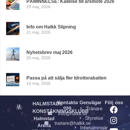
PÅMINNELSE: Kallelse till årsmöte 2026
29 maj, 2026
Info om Halkk Slipning
21 maj, 2026
Nyhetsbrev maj 2026
20 maj, 2026
Passa på att sälja fler Idrottsrabatten
14 maj, 2026
Kontakta
Genvägar
Följ oss
HALMSTADS
oss
Tränare
KONSTÅKNINGSKLUBB
info@halkk.se
Styrelse
Halmstad
tranare@halkk.se
Arena
Inbetalningar