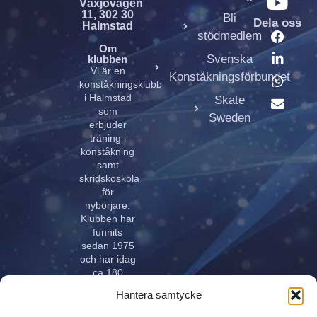
Växjövägen
11, 302 30
Bli
Dela oss
Halmstad
stödmedlem
Om
Svenska
klubben
Vi är en
Konståkningsförbundet
konståkningsklubb
i Halmstad
Skate
som
Sweden
erbjuder
träning i
konståkning
samt
skridskoskola
för
nybörjare.
Klubben har
funnits
sedan 1975
och har idag
ca 180
aktiva åkare
Hantera samtycke
i alla åldrar.
Klubben