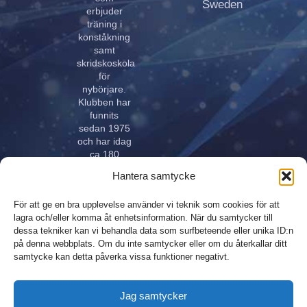
Sweden
erbjuder
träning i
konståkning
samt
skridskoskola
för
nybörjare.
Klubben har
funnits
sedan 1975
och har idag
ca 180
aktiva åkare
Hantera samtycke
i alla åldrar.
Klubben
För att ge en bra upplevelse använder vi teknik som cookies för att
innehar
lagra och/eller komma åt enhetsinformation. När du samtycker till
elitlicens.
dessa tekniker kan vi behandla data som surfbeteende eller unika ID:n
på denna webbplats. Om du inte samtycker eller om du återkallar ditt
samtycke kan detta påverka vissa funktioner negativt.
Design,
Integritetspolicy
Jag samtycker
produktion och
Sitemap