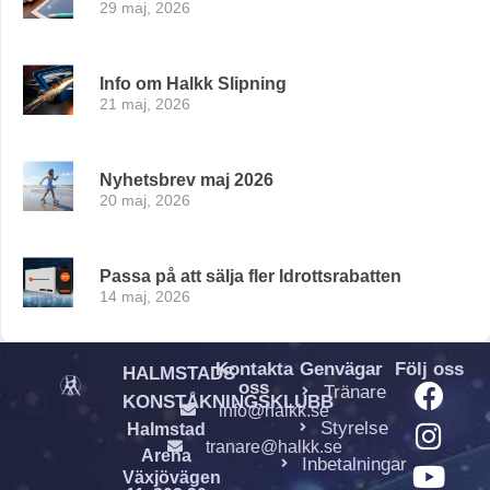
29 maj, 2026
Info om Halkk Slipning
21 maj, 2026
Nyhetsbrev maj 2026
20 maj, 2026
Passa på att sälja fler Idrottsrabatten
14 maj, 2026
Kontakta
Genvägar
Följ oss
HALMSTADS
oss
Tränare
KONSTÅKNINGSKLUBB
info@halkk.se
Styrelse
Halmstad
tranare@halkk.se
Arena
Inbetalningar
Växjövägen