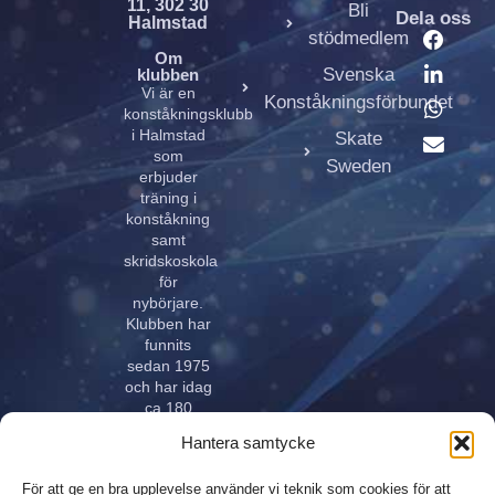
11, 302 30
Bli
Dela oss
Halmstad
stödmedlem
Om
Svenska
klubben
Vi är en
Konståkningsförbundet
konståkningsklubb
i Halmstad
Skate
som
Sweden
erbjuder
träning i
konståkning
samt
skridskoskola
för
nybörjare.
Klubben har
funnits
sedan 1975
och har idag
ca 180
aktiva åkare
Hantera samtycke
i alla åldrar.
Klubben
För att ge en bra upplevelse använder vi teknik som cookies för att
innehar