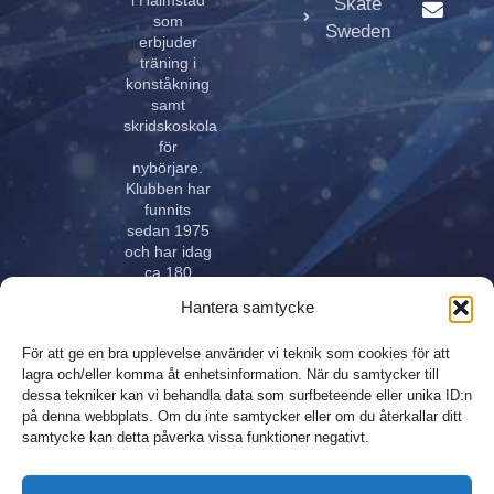
i Halmstad
Skate
som
Sweden
erbjuder
träning i
konståkning
samt
skridskoskola
för
nybörjare.
Klubben har
funnits
sedan 1975
och har idag
ca 180
aktiva åkare
Hantera samtycke
i alla åldrar.
Klubben
För att ge en bra upplevelse använder vi teknik som cookies för att
innehar
lagra och/eller komma åt enhetsinformation. När du samtycker till
elitlicens.
dessa tekniker kan vi behandla data som surfbeteende eller unika ID:n
på denna webbplats. Om du inte samtycker eller om du återkallar ditt
samtycke kan detta påverka vissa funktioner negativt.
Design,
Integritetspolicy