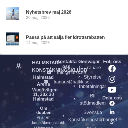
Nyhetsbrev maj 2026
20 maj, 2026
Passa på att sälja fler Idrottsrabatten
14 maj, 2026
Kontakta
Genvägar
Följ oss
HALMSTADS
oss
Tränare
KONSTÅKNINGSKLUBB
info@halkk.se
Styrelse
Halmstad
tranare@halkk.se
Arena
Inbetalningar
Växjövägen
11, 302 30
Bli
Dela oss
Halmstad
stödmedlem
Om
Svenska
klubben
Vi är en
Konståkningsförbundet
konståkningsklubb