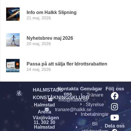
Info om Halkk Slipning
21 maj, 2026
Nyhetsbrev maj 2026
20 maj, 2026
Passa på att sälja fler Idrottsrabatten
14 maj, 2026
Kontakta
Genvägar
Följ oss
HALMSTADS
oss
Tränare
KONSTÅKNINGSKLUBB
info@halkk.se
Styrelse
Halmstad
tranare@halkk.se
Arena
Inbetalningar
Växjövägen
11, 302 30
Bli
Dela oss
Halmstad