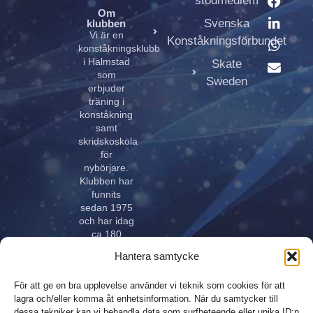
stödmedlem
Om
Svenska
klubben
Vi är en
Konståkningsförbundet
konståkningsklubb
i Halmstad
Skate
som
Sweden
erbjuder
träning i
konståkning
samt
skridskoskola
för
nybörjare.
Klubben har
funnits
sedan 1975
och har idag
ca 180
aktiva åkare
Hantera samtycke
i alla åldrar.
Klubben
För att ge en bra upplevelse använder vi teknik som cookies för att
innehar
lagra och/eller komma åt enhetsinformation. När du samtycker till
elitlicens.
dessa tekniker kan vi behandla data som surfbeteende eller unika ID:n