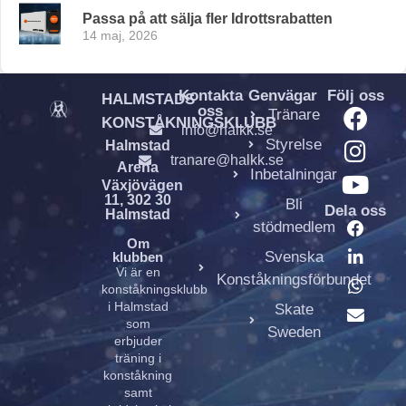
Passa på att sälja fler Idrottsrabatten
14 maj, 2026
Kontakta
Genvägar
Följ oss
HALMSTADS
oss
Tränare
KONSTÅKNINGSKLUBB
info@halkk.se
Styrelse
Halmstad
tranare@halkk.se
Arena
Inbetalningar
Växjövägen
11, 302 30
Bli
Dela oss
Halmstad
stödmedlem
Om
Svenska
klubben
Vi är en
Konståkningsförbundet
konståkningsklubb
i Halmstad
Skate
som
Sweden
erbjuder
träning i
konståkning
samt