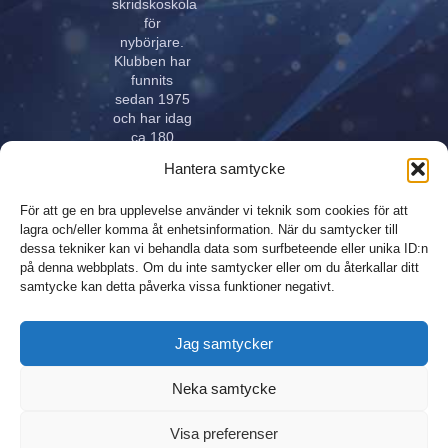
skridskoskola
för
nybörjare.
Klubben har
funnits
sedan 1975
och har idag
ca 180
aktiva åkare
Hantera samtycke
i alla åldrar.
Klubben
För att ge en bra upplevelse använder vi teknik som cookies för att
innehar
lagra och/eller komma åt enhetsinformation. När du samtycker till
elitlicens.
dessa tekniker kan vi behandla data som surfbeteende eller unika ID:n
på denna webbplats. Om du inte samtycker eller om du återkallar ditt
samtycke kan detta påverka vissa funktioner negativt.
Design,
Integritetspolicy
Jag samtycker
produktion och
Sitemap
webhosting
Neka samtycke
sponsrad av
André med
Visa preferenser