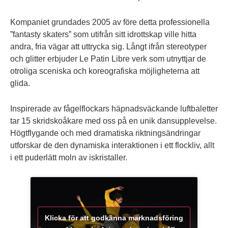
Kompaniet grundades 2005 av före detta professionella
”fantasty skaters” som utifrån sitt idrottskap ville hitta
andra, fria vägar att uttrycka sig. Långt ifrån stereotyper
och glitter erbjuder Le Patin Libre verk som utnyttjar de
otroliga sceniska och koreografiska möjligheterna att
glida.
Inspirerade av fågelflockars häpnadsväckande luftbaletter
tar 15 skridskoåkare med oss på en unik dansupplevelse.
Högtflygande och med dramatiska riktningsändringar
utforskar de den dynamiska interaktionen i ett flockliv, allt
i ett puderlätt moln av iskristaller.
Klicka för att godkänna marknadsföring