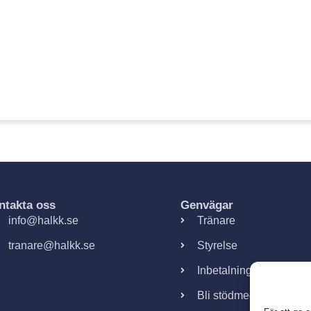
ntakta oss
Genvägar
info@halkk.se
Tränare
tranare@halkk.se
Styrelse
Inbetalningar
Bli stödmedlem