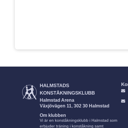
Ko
HALMSTADS
KONSTÅKNINGSKLUBB
Halmstad Arena
Växjövägen 11, 302 30 Halmstad
Om klubben
Vi är en konståkningsklubb i Halmstad som
erbjuder träning i konståkning samt