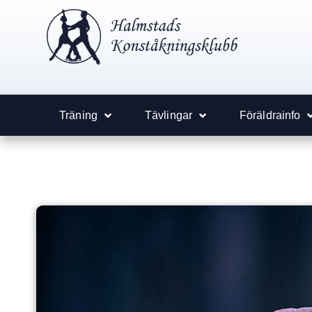
Träning
Tävlingar
Föräldrainfo