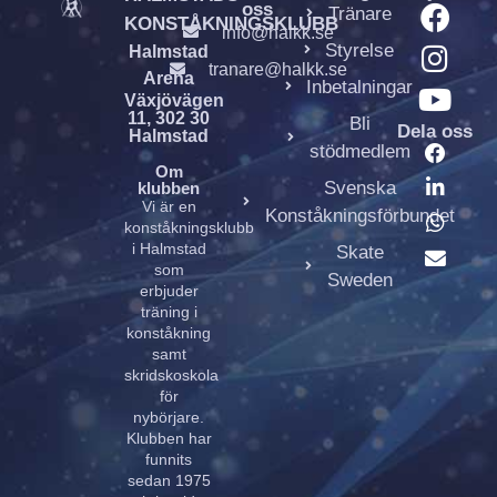
oss
Tränare
KONSTÅKNINGSKLUBB
info@halkk.se
Styrelse
Halmstad
tranare@halkk.se
Arena
Inbetalningar
Växjövägen
11, 302 30
Bli
Dela oss
Halmstad
stödmedlem
Om
Svenska
klubben
Vi är en
Konståkningsförbundet
konståkningsklubb
i Halmstad
Skate
som
Sweden
erbjuder
träning i
konståkning
samt
skridskoskola
för
nybörjare.
Klubben har
funnits
sedan 1975