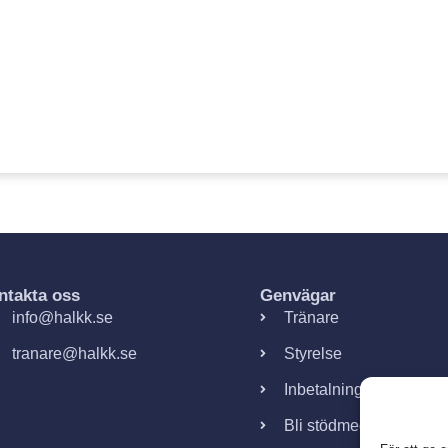
ntakta oss
Genvägar
info@halkk.se
Tränare
tranare@halkk.se
Styrelse
Inbetalningar
Bli stödmedlem