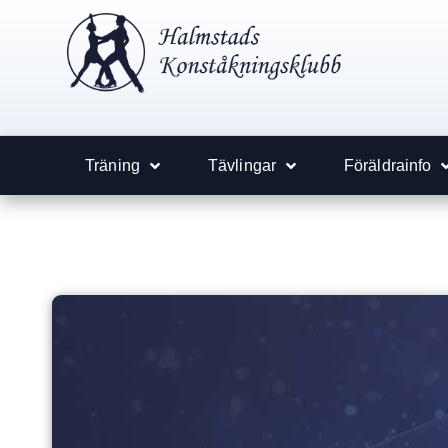
Träning
Tävlingar
Föräldrainfo