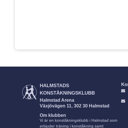
Ko
HALMSTADS
KONSTÅKNINGSKLUBB
Halmstad Arena
Växjövägen 11, 302 30 Halmstad
Om klubben
Vi är en konståkningsklubb i Halmstad som
erbjuder träning i konståkning samt