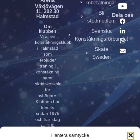
Arena
Inbetalningar
Växjövägen
11, 302 30
Bli
Dela oss
Halmstad
stödmedlem
Om
Svenska
klubben
Vi är en
Konståkningsförbundet
konståkningsklubb
i Halmstad
Skate
som
Sweden
erbjuder
träning i
konståkning
samt
skridskoskola
för
nybörjare.
Klubben har
funnits
sedan 1975
och har idag
ca 180
aktiva åkare
Hantera samtycke
i alla åldrar.