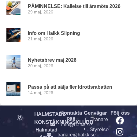
PÅMINNELSE: Kallelse till årsmöte 2026
29 maj, 2026
Info om Halkk Slipning
21 maj, 2026
Nyhetsbrev maj 2026
20 maj, 2026
Passa på att sälja fler Idrottsrabatten
14 maj, 2026
Kontakta
Genvägar
Följ oss
HALMSTADS
oss
Tränare
KONSTÅKNINGSKLUBB
info@halkk.se
Styrelse
Halmstad
tranare@halkk.se