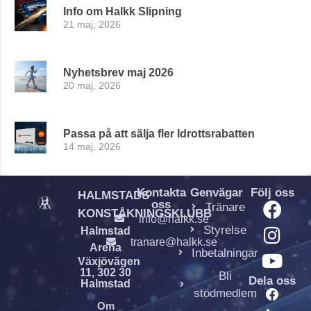
Info om Halkk Slipning
21 maj, 2026
Nyhetsbrev maj 2026
20 maj, 2026
Passa på att sälja fler Idrottsrabatten
14 maj, 2026
Kontakta
Genvägar
Följ oss
HALMSTADS
oss
Tränare
KONSTÅKNINGSKLUBB
info@halkk.se
Styrelse
Halmstad
tranare@halkk.se
Arena
Inbetalningar
Växjövägen
11, 302 30
Bli
Dela oss
Halmstad
stödmedlem
Om