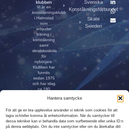
Svenska
klubben
Vi är en
Konståkningsförbundet
konståkningsklubb
i Halmstad
Skate
som
Sweden
erbjuder
träning i
konståkning
samt
skridskoskola
för
nybörjare.
Klubben har
funnits
sedan 1975
och har idag
ca 180
aktiva åkare
Hantera samtycke
i alla åldrar.
Klubben
För att ge en bra upplevelse använder vi teknik som cookies för att
innehar
lagra och/eller komma åt enhetsinformation. När du samtycker till
elitlicens.
dessa tekniker kan vi behandla data som surfbeteende eller unika ID:n
på denna webbplats. Om du inte samtycker eller om du återkallar ditt