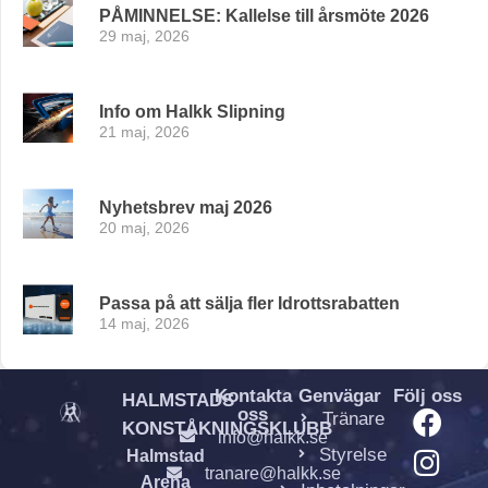
PÅMINNELSE: Kallelse till årsmöte 2026
29 maj, 2026
Info om Halkk Slipning
21 maj, 2026
Nyhetsbrev maj 2026
20 maj, 2026
Passa på att sälja fler Idrottsrabatten
14 maj, 2026
Kontakta
Genvägar
Följ oss
HALMSTADS
oss
Tränare
KONSTÅKNINGSKLUBB
info@halkk.se
Styrelse
Halmstad
tranare@halkk.se
Arena