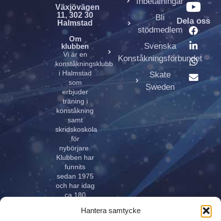
Inbetalningar
Växjövägen
11, 302 30
Bli
Dela oss
Halmstad
stödmedlem
Om
Svenska
klubben
Vi är en
Konståkningsförbundet
konståkningsklubb
i Halmstad
Skate
som
Sweden
erbjuder
träning i
konståkning
samt
skridskoskola
för
nybörjare.
Klubben har
funnits
sedan 1975
och har idag
ca 180
aktiva åkare
Hantera samtycke
i alla åldrar.