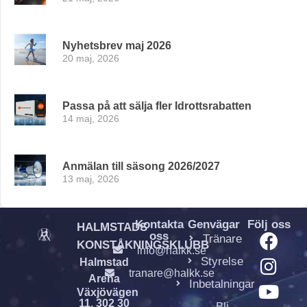
Nyhetsbrev maj 2026
20 maj, 2026
Passa på att sälja fler Idrottsrabatten
14 maj, 2026
Anmälan till säsong 2026/2027
13 maj, 2026
Kontakta
Genvägar
Följ oss
HALMSTADS
oss
Tränare
KONSTÅKNINGSKLUBB
info@halkk.se
Styrelse
Halmstad
tranare@halkk.se
Arena
Inbetalningar
Växjövägen
11, 302 30
Bli