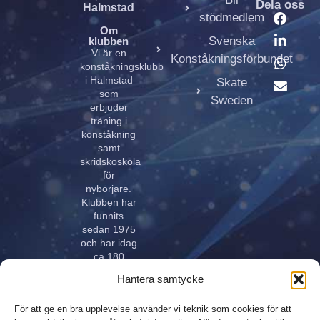
Dela oss
Halmstad
stödmedlem
Om
Svenska
klubben
Vi är en
Konståkningsförbundet
konståkningsklubb
i Halmstad
Skate
som
Sweden
erbjuder
träning i
konståkning
samt
skridskoskola
för
nybörjare.
Klubben har
funnits
sedan 1975
och har idag
ca 180
aktiva åkare
Hantera samtycke
i alla åldrar.
Klubben
För att ge en bra upplevelse använder vi teknik som cookies för att
innehar