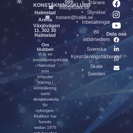
oss
Tränare
KONSTÅKNINGSKLUBB
info@halkk.se
Styrelse
Halmstad
tranare@halkk.se
Arena
Inbetalningar
Växjövägen
11, 302 30
Bli
Dela oss
Halmstad
stödmedlem
Om
Svenska
klubben
Vi är en
Konståkningsförbundet
konståkningsklubb
i Halmstad
Skate
som
Sweden
erbjuder
träning i
konståkning
samt
skridskoskola
för
nybörjare.
Klubben har
funnits
sedan 1975