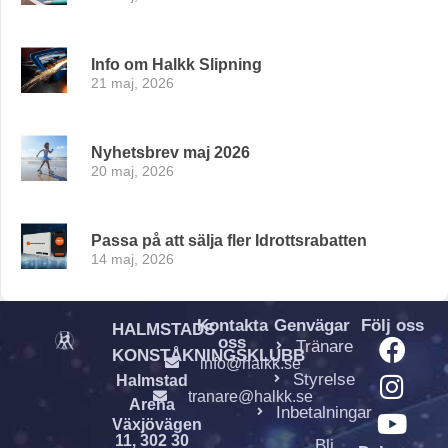
Info om Halkk Slipning
21 maj, 2026
Nyhetsbrev maj 2026
20 maj, 2026
Passa på att sälja fler Idrottsrabatten
14 maj, 2026
Kontakta
Genvägar
Följ oss
HALMSTADS
oss
Tränare
KONSTÅKNINGSKLUBB
info@halkk.se
Styrelse
Halmstad
tranare@halkk.se
Arena
Inbetalningar
Växjövägen
11, 302 30
Bli