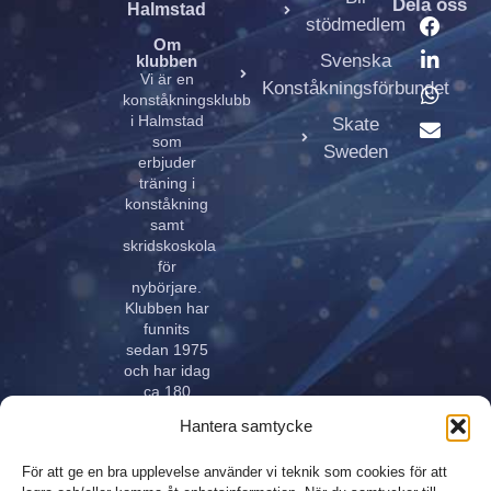
Dela oss
Halmstad
stödmedlem
Om
Svenska
klubben
Vi är en
Konståkningsförbundet
konståkningsklubb
i Halmstad
Skate
som
Sweden
erbjuder
träning i
konståkning
samt
skridskoskola
för
nybörjare.
Klubben har
funnits
sedan 1975
och har idag
ca 180
aktiva åkare
Hantera samtycke
i alla åldrar.
Klubben
För att ge en bra upplevelse använder vi teknik som cookies för att
innehar