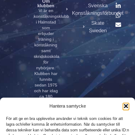
Om
Svenska
klubben
Vi är en
Konståkningsförbundet
konståkningsklubb
i Halmstad
Skate
som
Sweden
erbjuder
träning i
konståkning
samt
skridskoskola
för
nybörjare.
Klubben har
funnits
sedan 1975
och har idag
ca 180
aktiva åkare
Hantera samtycke
i alla åldrar.
Klubben
För att ge en bra upplevelse använder vi teknik som cookies för att
innehar
lagra och/eller komma åt enhetsinformation. När du samtycker till
elitlicens.
dessa tekniker kan vi behandla data som surfbeteende eller unika ID:n