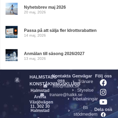
Nyhetsbrev maj 2026
20 maj, 2026
Passa på att sälja fler Idrottsrabatten
14 maj, 2026
Anmälan till säsong 2026/2027
13 maj, 2026
Kontakta
Genvägar
Följ oss
HALMSTADS
oss
Tränare
KONSTÅKNINGSKLUBB
info@halkk.se
Styrelse
Halmstad
tranare@halkk.se
Arena
Inbetalningar
Växjövägen
11, 302 30
Bli
Dela oss
Halmstad
stödmedlem