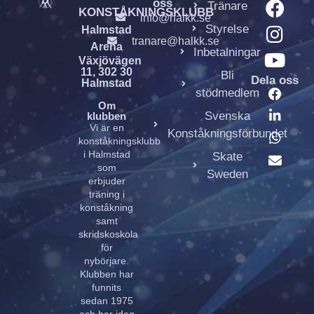
oss
Tränare
KONSTÅKNINGSKLUBB
info@halkk.se
Styrelse
Halmstad
tranare@halkk.se
Arena
Inbetalningar
Växjövägen
11, 302 30
Bli
Dela oss
Halmstad
stödmedlem
Om
Svenska
klubben
Vi är en
Konståkningsförbundet
konståkningsklubb
i Halmstad
Skate
som
Sweden
erbjuder
träning i
konståkning
samt
skridskoskola
för
nybörjare.
Klubben har
funnits
sedan 1975