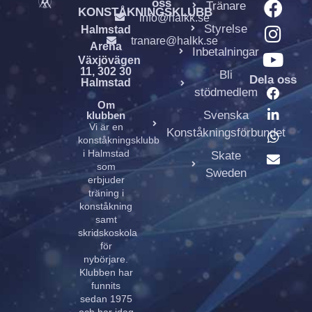
oss
Tränare
KONSTÅKNINGSKLUBB
info@halkk.se
Styrelse
Halmstad
tranare@halkk.se
Arena
Inbetalningar
Växjövägen
11, 302 30
Bli
Dela oss
Halmstad
stödmedlem
Om
Svenska
klubben
Vi är en
Konståkningsförbundet
konståkningsklubb
i Halmstad
Skate
som
Sweden
erbjuder
träning i
konståkning
samt
skridskoskola
för
nybörjare.
Klubben har
funnits
sedan 1975