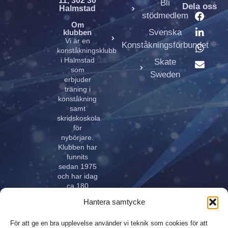
11, 302 30
Bli
Dela oss
Halmstad
stödmedlem
Om
Svenska
klubben
Vi är en
Konståkningsförbundet
konståkningsklubb
i Halmstad
Skate
som
Sweden
erbjuder
träning i
konståkning
samt
skridskoskola
för
nybörjare.
Klubben har
funnits
sedan 1975
och har idag
ca 180
aktiva åkare
Hantera samtycke
i alla åldrar.
Klubben
För att ge en bra upplevelse använder vi teknik som cookies för att
innehar