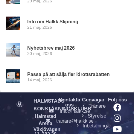
29 maj, 2026
Info om Halkk Slipning
21 maj, 2026
Nyhetsbrev maj 2026
20 maj, 2026
Passa på att sälja fler Idrottsrabatten
14 maj, 2026
Kontakta
Genvägar
Följ oss
HALMSTADS
oss
Tränare
KONSTÅKNINGSKLUBB
info@halkk.se
Styrelse
Halmstad
tranare@halkk.se
Arena
Inbetalningar
Växjövägen