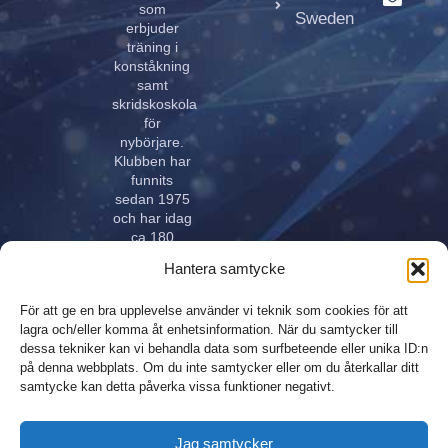
som
Sweden
erbjuder
träning i
konståkning
samt
skridskoskola
för
nybörjare.
Klubben har
funnits
sedan 1975
och har idag
ca 180
aktiva åkare
Hantera samtycke
i alla åldrar.
Klubben
För att ge en bra upplevelse använder vi teknik som cookies för att
innehar
lagra och/eller komma åt enhetsinformation. När du samtycker till
elitlicens.
dessa tekniker kan vi behandla data som surfbeteende eller unika ID:n
på denna webbplats. Om du inte samtycker eller om du återkallar ditt
samtycke kan detta påverka vissa funktioner negativt.
Design,
Integritetspolicy
Jag samtycker