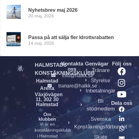
Nyhetsbrev maj 2026
20 maj, 2026
Passa på att sälja fler Idrottsrabatten
14 maj, 2026
Kontakta
Genvägar
Följ oss
HALMSTADS
oss
Tränare
KONSTÅKNINGSKLUBB
info@halkk.se
Styrelse
Halmstad
tranare@halkk.se
Arena
Inbetalningar
Växjövägen
11, 302 30
Bli
Dela oss
Halmstad
stödmedlem
Om
Svenska
klubben
Vi är en
Konståkningsförbundet
konståkningsklubb
i Halmstad
Skate