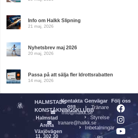
Info om Halkk Slipning
21 maj, 2026
Nyhetsbrev maj 2026
20 maj, 2026
Passa på att sälja fler Idrottsrabatten
14 maj, 2026
Kontakta
Genvägar
Följ oss
HALMSTADS
oss
Tränare
KONSTÅKNINGSKLUBB
info@halkk.se
Styrelse
Halmstad
tranare@halkk.se
Arena
Inbetalningar
Växjövägen
11, 302 30
Bli