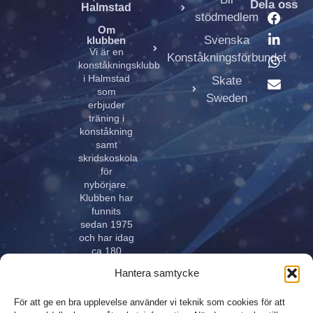
Dela oss
Halmstad
stödmedlem
Om
Svenska
klubben
Vi är en
Konståkningsförbundet
konståkningsklubb
i Halmstad
Skate
som
Sweden
erbjuder
träning i
konståkning
samt
skridskoskola
för
nybörjare.
Klubben har
funnits
sedan 1975
och har idag
ca 180
aktiva åkare
Hantera samtycke
i alla åldrar.
Klubben
För att ge en bra upplevelse använder vi teknik som cookies för att
innehar