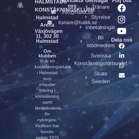
Kontakta
Genvägar
Följ oss
HALMSTADS
oss
Tränare
KONSTÅKNINGSKLUBB
info@halkk.se
Styrelse
Halmstad
tranare@halkk.se
Arena
Inbetalningar
Växjövägen
11, 302 30
Bli
Dela oss
Halmstad
stödmedlem
Om
Svenska
klubben
Vi är en
Konståkningsförbundet
konståkningsklubb
i Halmstad
Skate
som
Sweden
erbjuder
träning i
konståkning
samt
skridskoskola
för
nybörjare.
Klubben har
funnits
sedan 1975