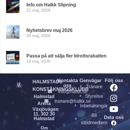
Info om Halkk Slipning
21 maj, 2026
Nyhetsbrev maj 2026
20 maj, 2026
Passa på att sälja fler Idrottsrabatten
14 maj, 2026
Kontakta
Genvägar
Följ oss
HALMSTADS
oss
Tränare
KONSTÅKNINGSKLUBB
info@halkk.se
Styrelse
Halmstad
tranare@halkk.se
Arena
Inbetalningar
Växjövägen
11, 302 30
Bli
Dela oss
Halmstad
stödmedlem
Om