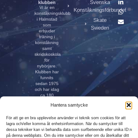
Svenska
klubben
Vi är en
Konståkningsförbundet
konståkningsklubb
i Halmstad
Skate
som
Sweden
erbjuder
träning i
konståkning
samt
skridskoskola
för
nybörjare.
Klubben har
funnits
sedan 1975
och har idag
ca 180
aktiva åkare
Hantera samtycke
i alla åldrar.
Klubben
För att ge en bra upplevelse använder vi teknik som cookies för att
innehar
lagra och/eller komma åt enhetsinformation. När du samtycker till
elitlicens.
dessa tekniker kan vi behandla data som surfbeteende eller unika ID:n
på denna webbplats. Om du inte samtycker eller om du återkallar ditt