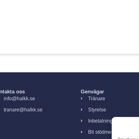
ntakta oss
Genvägar
info@halkk.se
Tränare
tranare@halkk.se
Styrelse
Inbetalningar
Bli stödmedlem