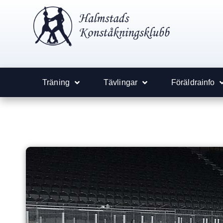
Träning
Tävlingar
Föräldrainfo