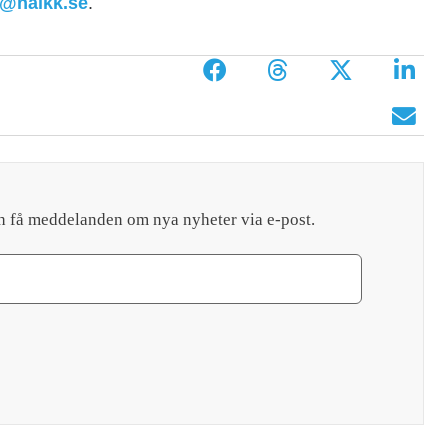
r@halkk.se
.
h få meddelanden om nya nyheter via e-post.