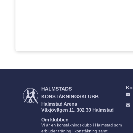
Ko
HALMSTADS
KONSTÅKNINGSKLUBB
Halmstad Arena
Växjövägen 11, 302 30 Halmstad
Om klubben
Vi är en konståkningsklubb i Halmstad som
erbjuder träning i konståkning samt