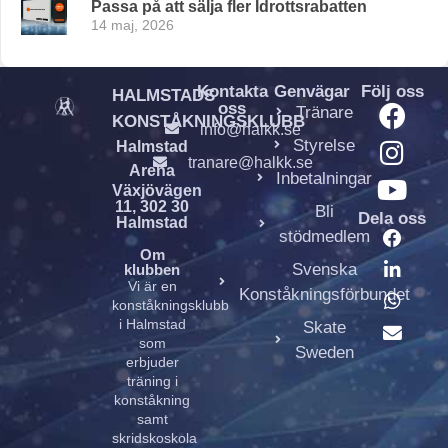
Passa på att sälja fler Idrottsrabatten
14 maj, 2026
Kontakta
Genvägar
Följ oss
HALMSTADS
oss
Tränare
KONSTÅKNINGSKLUBB
info@halkk.se
Styrelse
Halmstad
tranare@halkk.se
Arena
Inbetalningar
Växjövägen
11, 302 30
Bli
Dela oss
Halmstad
stödmedlem
Om
Svenska
klubben
Vi är en
Konståkningsförbundet
konståkningsklubb
i Halmstad
Skate
som
Sweden
erbjuder
träning i
konståkning
samt
skridskoskola