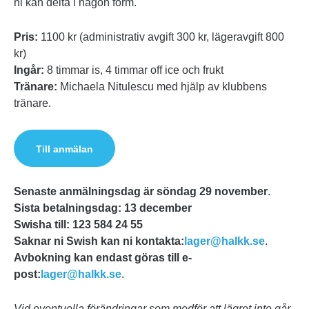
ni kan delta i någon form.
Pris:
1100 kr (administrativ avgift 300 kr, lägeravgift 800
kr)
Ingår:
8 timmar is, 4 timmar off ice och frukt
Tränare:
Michaela Nitulescu med hjälp av klubbens
tränare.
Till anmälan
Senaste anmälningsdag är söndag 29 november
.
Sista betalningsdag: 13 december
Swisha till: 123 584 24 55
Saknar ni Swish kan ni kontakta:
lager@halkk.se
.
Avbokning kan endast göras till e-
post:
lager@halkk.se
.
Vid eventuella förändringar som medför att lägret inte går