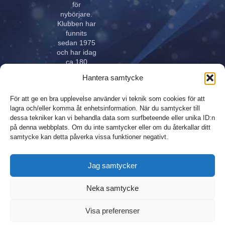
för
nybörjare.
Klubben har
funnits
sedan 1975
och har idag
ca 180
aktiva åkare
Hantera samtycke
i alla åldrar.
Klubben
För att ge en bra upplevelse använder vi teknik som cookies för att
innehar
lagra och/eller komma åt enhetsinformation. När du samtycker till
elitlicens.
dessa tekniker kan vi behandla data som surfbeteende eller unika ID:n
på denna webbplats. Om du inte samtycker eller om du återkallar ditt
samtycke kan detta påverka vissa funktioner negativt.
Design,
Integritetspolicy
Jag samtycker
produktion och
Sitemap
webhosting
Neka samtycke
sponsrad av
André med
Visa preferenser
Vänner, webbyrå