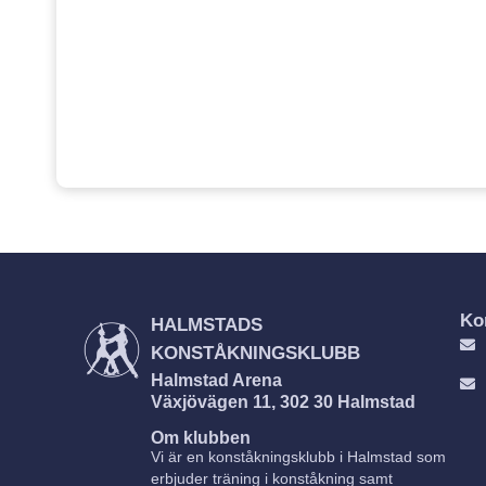
Ko
HALMSTADS
KONSTÅKNINGSKLUBB
Halmstad Arena
Växjövägen 11, 302 30 Halmstad
Om klubben
Vi är en konståkningsklubb i Halmstad som
erbjuder träning i konståkning samt