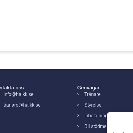
ntakta oss
Genvägar
info@halkk.se
Tränare
tranare@halkk.se
Styrelse
Inbetalningar
Bli stödmedlem