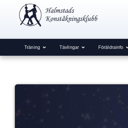
Träning
Tävlingar
Föräldrainfo