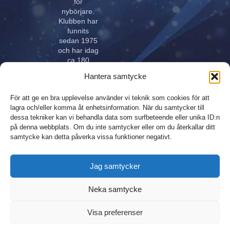
för
nybörjare.
Klubben har
funnits
sedan 1975
och har idag
ca 180
aktiva åkare
Hantera samtycke
i alla åldrar.
Klubben
För att ge en bra upplevelse använder vi teknik som cookies för att
innehar
lagra och/eller komma åt enhetsinformation. När du samtycker till
elitlicens.
dessa tekniker kan vi behandla data som surfbeteende eller unika ID:n
på denna webbplats. Om du inte samtycker eller om du återkallar ditt
samtycke kan detta påverka vissa funktioner negativt.
Design,
Integritetspolicy
Jag samtycker
produktion och
Sitemap
webhosting
Neka samtycke
sponsrad av
André med
Visa preferenser
Vänner, webbyrå