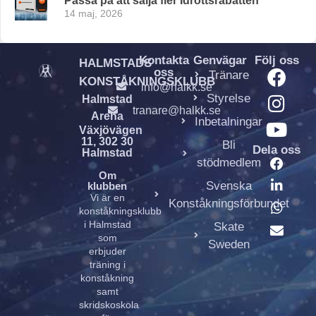
Passa på att sälja fler Idrottsrabatten
14 maj, 2026
Kontakta
Genvägar
Följ oss
HALMSTADS
oss
Tränare
KONSTÅKNINGSKLUBB
info@halkk.se
Styrelse
Halmstad
tranare@halkk.se
Arena
Inbetalningar
Växjövägen
11, 302 30
Bli
Dela oss
Halmstad
stödmedlem
Om
Svenska
klubben
Vi är en
Konståkningsförbundet
konståkningsklubb
i Halmstad
Skate
som
Sweden
erbjuder
träning i
konståkning
samt
skridskoskola