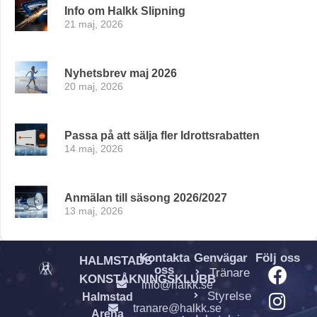
Info om Halkk Slipning
21 maj, 2026
Nyhetsbrev maj 2026
20 maj, 2026
Passa på att sälja fler Idrottsrabatten
14 maj, 2026
Anmälan till säsong 2026/2027
13 maj, 2026
Kontakta
Genvägar
Följ oss
HALMSTADS
oss
Tränare
KONSTÅKNINGSKLUBB
info@halkk.se
Styrelse
Halmstad
tranare@halkk.se
Arena