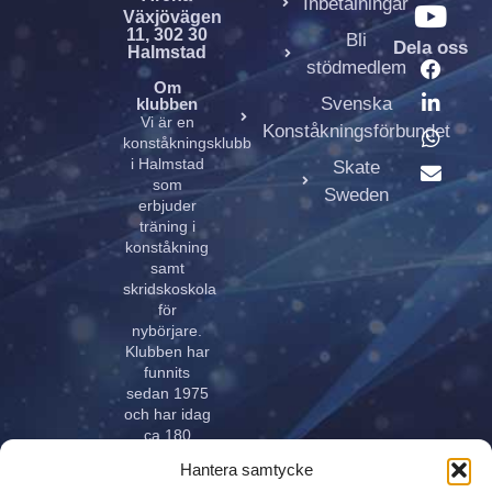
Inbetalningar
Växjövägen
11, 302 30
Bli
Dela oss
Halmstad
stödmedlem
Om
Svenska
klubben
Vi är en
Konståkningsförbundet
konståkningsklubb
i Halmstad
Skate
som
Sweden
erbjuder
träning i
konståkning
samt
skridskoskola
för
nybörjare.
Klubben har
funnits
sedan 1975
och har idag
ca 180
aktiva åkare
Hantera samtycke
i alla åldrar.